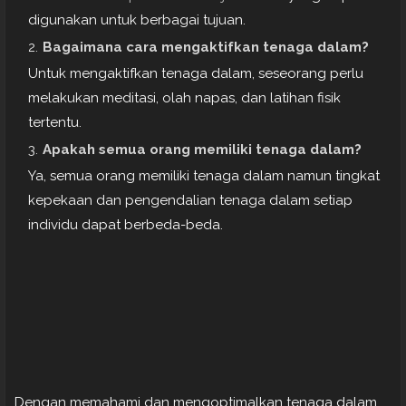
digunakan untuk berbagai tujuan.
Bagaimana cara mengaktifkan tenaga dalam?
Untuk mengaktifkan tenaga dalam, seseorang perlu
melakukan meditasi, olah napas, dan latihan fisik
tertentu.
Apakah semua orang memiliki tenaga dalam?
Ya, semua orang memiliki tenaga dalam namun tingkat
kepekaan dan pengendalian tenaga dalam setiap
individu dapat berbeda-beda.
Dengan memahami dan mengoptimalkan tenaga dalam,