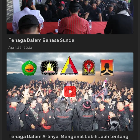
Tenaga Dalam Bahasa Sunda
April 22, 2024
Tenaga Dalam Artinya: Mengenal Lebih Jauh tentang