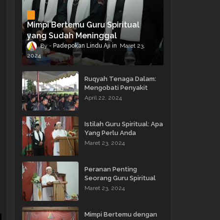
Mimpi Bertemu Guru Spiritual
yang Sudah Meninggal
Padepokan Lindu Aji
Maret 23,
2024
Ruqyah Tenaga Dalam:
Mengobati Penyakit
dengan Energi Batin
April 22, 2024
Istilah Guru Spiritual: Apa
Yang Perlu Anda
Ketahui?
Maret 23, 2024
Peranan Penting
Seorang Guru Spiritual
dalam Membimbing
Maret 23, 2024
Kehidupan
Mimpi Bertemu dengan